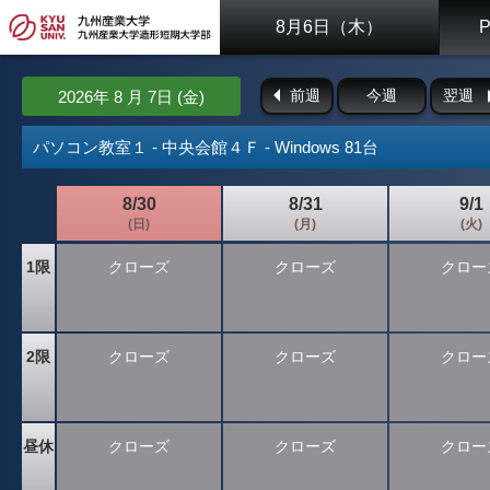
8月6日（木）
前週
今週
翌週
2026年 8 月 7日 (金)
パソコン教室１ - 中央会館４Ｆ - Windows 81台
8/30
8/31
9/1
(日)
(月)
(火)
1限
クローズ
クローズ
クロー
2限
クローズ
クローズ
クロー
昼休
クローズ
クローズ
クロー