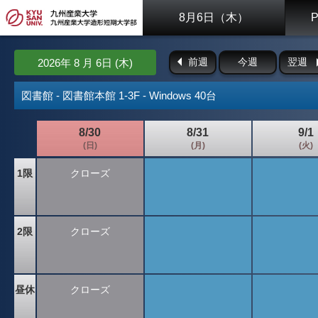
8月6日（木）
前週
今週
翌週
2026年 8 月 6日 (木)
図書館 - 図書館本館 1-3F - Windows 40台
8/30
8/31
9/1
(日)
(月)
(火)
1限
クローズ
2限
クローズ
昼休
クローズ