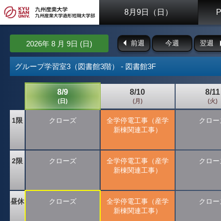
8月9日（日）
前週
今週
翌週
2026年 8 月 9日 (日)
グループ学習室3（図書館3階） - 図書館3F
8/9
8/10
8/11
(日)
(月)
(火)
1限
クローズ
全学停電工事（産学
クロー
新棟関連工事）
2限
クローズ
全学停電工事（産学
クロー
新棟関連工事）
昼休
クローズ
全学停電工事（産学
クロー
新棟関連工事）