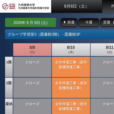
8月8日（土）
前週
今週
翌週
2026年 8 月 8日 (土)
グループ学習室3（図書館3階） - 図書館3F
8/9
8/10
8/11
(日)
(月)
(火)
1限
クローズ
全学停電工事（産学
クロー
新棟関連工事）
2限
クローズ
全学停電工事（産学
クロー
新棟関連工事）
昼休
クローズ
全学停電工事（産学
クロー
新棟関連工事）