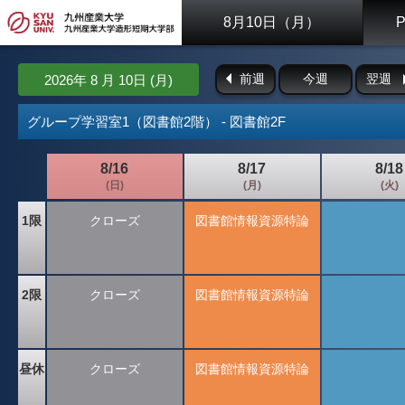
8月10日（月）
前週
今週
翌週
2026年 8 月 10日 (月)
グループ学習室1（図書館2階） - 図書館2F
8/16
8/17
8/18
(日)
(月)
(火)
1限
クローズ
図書館情報資源特論
2限
クローズ
図書館情報資源特論
昼休
クローズ
図書館情報資源特論