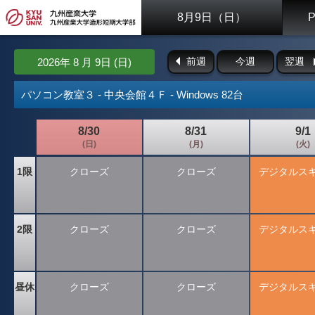
8月9日（日）
前週
今週
翌週
2026年 8 月 9日 (日)
パソコン教室３ - 中央会館４Ｆ - Windows 82台
8/30
8/31
9/1
(日)
(月)
(火)
1限
クローズ
クローズ
デジタルス
2限
クローズ
クローズ
デジタルス
昼休
クローズ
クローズ
デジタルス