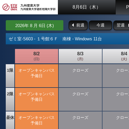
8月6日（木）
前週
今週
翌週
2026年 8 月 6日 (木)
ゼミ室-S603 - １号館６Ｆ 南棟 - Windows 11台
8/2
8/3
8/4
(日)
(月)
(火)
1限
オープンキャンパス
クローズ
クロー
予備日
2限
オープンキャンパス
クローズ
クロー
予備日
昼休
オープンキャンパス
クローズ
クロー
予備日