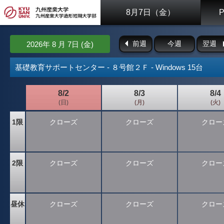
8月7日（金）
前週
今週
翌週
2026年 8 月 7日 (金)
基礎教育サポートセンター - ８号館２Ｆ - Windows 15台
8/2
8/3
8/4
(日)
(月)
(火)
1限
クローズ
クローズ
クロー
2限
クローズ
クローズ
クロー
昼休
クローズ
クローズ
クロー