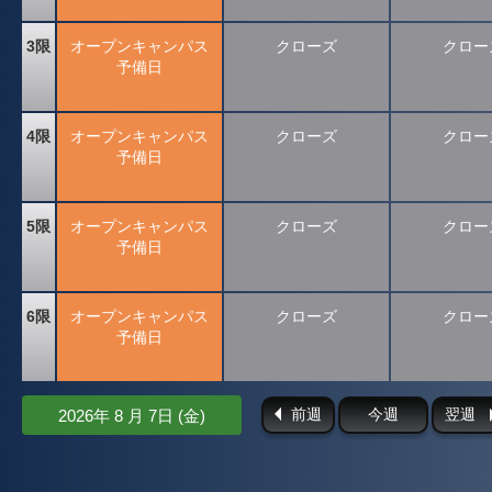
3限
オープンキャンパス
クローズ
クロー
予備日
4限
オープンキャンパス
クローズ
クロー
予備日
5限
オープンキャンパス
クローズ
クロー
予備日
6限
オープンキャンパス
クローズ
クロー
予備日
前週
今週
翌週
2026年 8 月 7日 (金)