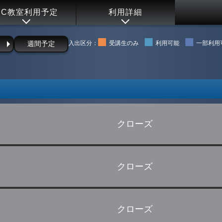
PC教室利用予定
利用詳細
日
週間予定
入出区分：
受講生のみ
利用可能
一部利
クローズ
クローズ
クローズ