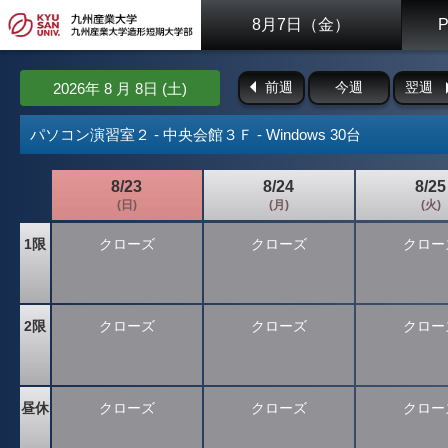
8月7日（金）
前週
今週
翌週
2026年 8 月 8日 (土)
パソコン演習室２ - 中央会館３Ｆ - Windows 30台
8/23
8/24
8/25
(日)
(月)
(火)
1限
クローズ
クローズ
クロー
2限
クローズ
クローズ
クロー
昼休
クローズ
クローズ
クロー